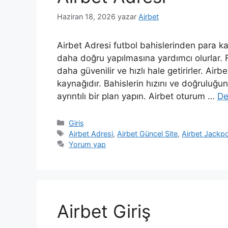
Haziran 18, 2026
yazar
Airbet
Airbet Adresi futbol bahislerinden para ka
daha doğru yapılmasına yardımcı olurlar. Fut
daha güvenilir ve hızlı hale getirirler. Airb
kaynağıdır. Bahislerin hızını ve doğruluğunu
ayrıntılı bir plan yapın. Airbet oturum …
De
Kategoriler
Giriş
Etiketler
Airbet Adresi
,
Airbet Güncel Site
,
Airbet Jackpo
Yorum yap
Airbet Giriş