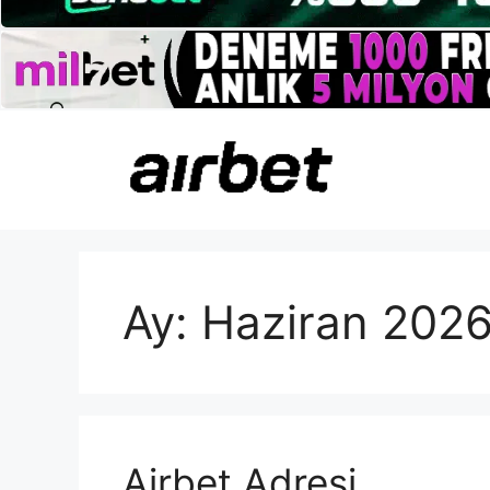
İçeriğe
atla
Ay:
Haziran 202
Airbet Adresi