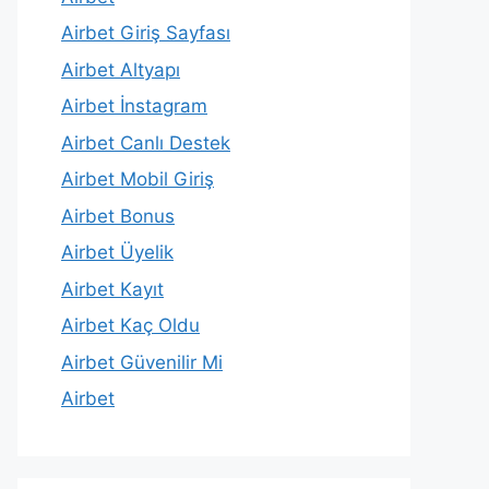
Airbet Giriş Sayfası
Airbet Altyapı
Airbet İnstagram
Airbet Canlı Destek
Airbet Mobil Giriş
Airbet Bonus
Airbet Üyelik
Airbet Kayıt
Airbet Kaç Oldu
Airbet Güvenilir Mi
Airbet