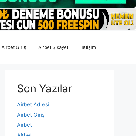
Airbet Giriş
Airbet Şikayet
İletişim
Son Yazılar
Airbet Adresi
Airbet Giriş
Airbet
Airbet