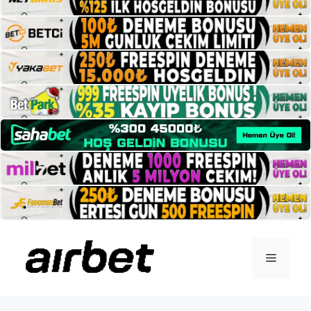
İçeriğe
atla
Menü