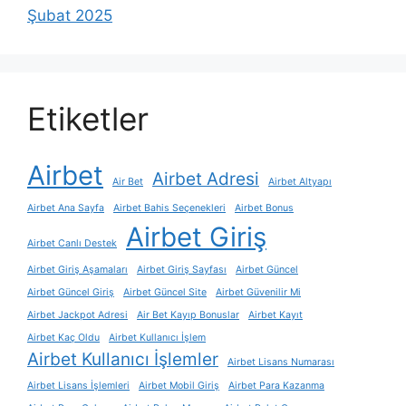
Şubat 2025
Etiketler
Airbet
Airbet Adresi
Air Bet
Airbet Altyapı
Airbet Ana Sayfa
Airbet Bahis Seçenekleri
Airbet Bonus
Airbet Giriş
Airbet Canlı Destek
Airbet Giriş Aşamaları
Airbet Giriş Sayfası
Airbet Güncel
Airbet Güncel Giriş
Airbet Güncel Site
Airbet Güvenilir Mi
Airbet Jackpot Adresi
Air Bet Kayıp Bonuslar
Airbet Kayıt
Airbet Kaç Oldu
Airbet Kullanıcı İşlem
Airbet Kullanıcı İşlemler
Airbet Lisans Numarası
Airbet Lisans İşlemleri
Airbet Mobil Giriş
Airbet Para Kazanma