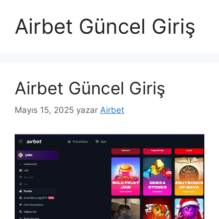
Airbet Güncel Giriş
Airbet Güncel Giriş
Mayıs 15, 2025
yazar
Airbet