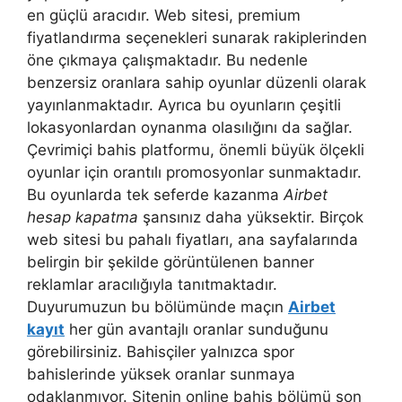
en güçlü aracıdır. Web sitesi, premium
fiyatlandırma seçenekleri sunarak rakiplerinden
öne çıkmaya çalışmaktadır. Bu nedenle
benzersiz oranlara sahip oyunlar düzenli olarak
yayınlanmaktadır. Ayrıca bu oyunların çeşitli
lokasyonlardan oynanma olasılığını da sağlar.
Çevrimiçi bahis platformu, önemli büyük ölçekli
oyunlar için orantılı promosyonlar sunmaktadır.
Bu oyunlarda tek seferde kazanma
Airbet
hesap kapatma
şansınız daha yüksektir. Birçok
web sitesi bu pahalı fiyatları, ana sayfalarında
belirgin bir şekilde görüntülenen banner
reklamlar aracılığıyla tanıtmaktadır.
Duyurumuzun bu bölümünde maçın
Airbet
kayıt
her gün avantajlı oranlar sunduğunu
görebilirsiniz. Bahisçiler yalnızca spor
bahislerinde yüksek oranlar sunmaya
odaklanmıyor. Sitenin online bahis bölümü son