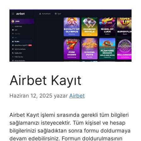
Airbet Kayıt
Haziran 12, 2025
yazar
Airbet
Airbet Kayıt işlemi sırasında gerekli tüm bilgileri
sağlamanızı isteyecektir. Tüm kişisel ve hesap
bilgilerinizi sağladıktan sonra formu doldurmaya
devam edebilirsiniz. Formun doldurulmasının