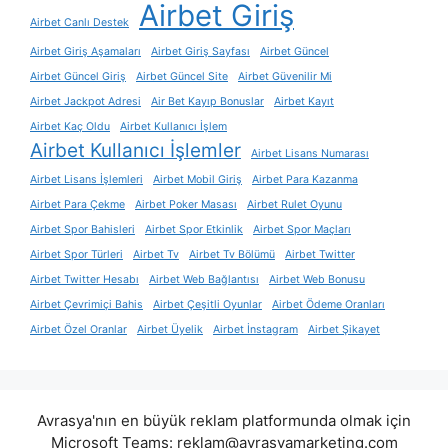
Airbet Giriş
Airbet Canlı Destek
Airbet Giriş Aşamaları
Airbet Giriş Sayfası
Airbet Güncel
Airbet Güncel Giriş
Airbet Güncel Site
Airbet Güvenilir Mi
Airbet Jackpot Adresi
Air Bet Kayıp Bonuslar
Airbet Kayıt
Airbet Kaç Oldu
Airbet Kullanıcı İşlem
Airbet Kullanıcı İşlemler
Airbet Lisans Numarası
Airbet Lisans İşlemleri
Airbet Mobil Giriş
Airbet Para Kazanma
Airbet Para Çekme
Airbet Poker Masası
Airbet Rulet Oyunu
Airbet Spor Bahisleri
Airbet Spor Etkinlik
Airbet Spor Maçları
Airbet Spor Türleri
Airbet Tv
Airbet Tv Bölümü
Airbet Twitter
Airbet Twitter Hesabı
Airbet Web Bağlantısı
Airbet Web Bonusu
Airbet Çevrimiçi Bahis
Airbet Çeşitli Oyunlar
Airbet Ödeme Oranları
Airbet Özel Oranlar
Airbet Üyelik
Airbet İnstagram
Airbet Şikayet
Avrasya'nın en büyük reklam platformunda olmak için
Microsoft Teams:
reklam@avrasyamarketing.com