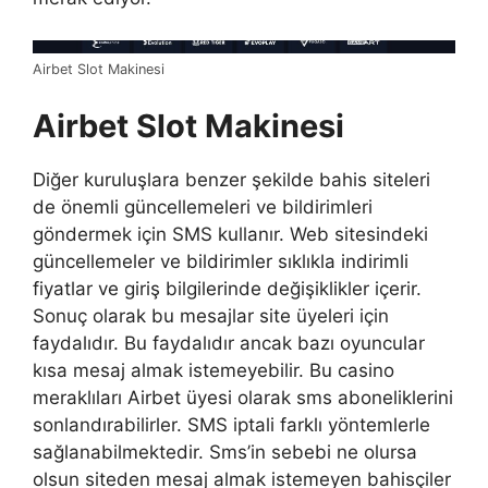
Airbet Slot Makinesi
Airbet Slot Makinesi
Diğer kuruluşlara benzer şekilde bahis siteleri
de önemli güncellemeleri ve bildirimleri
göndermek için SMS kullanır. Web sitesindeki
güncellemeler ve bildirimler sıklıkla indirimli
fiyatlar ve giriş bilgilerinde değişiklikler içerir.
Sonuç olarak bu mesajlar site üyeleri için
faydalıdır. Bu faydalıdır ancak bazı oyuncular
kısa mesaj almak istemeyebilir. Bu casino
meraklıları Airbet üyesi olarak sms aboneliklerini
sonlandırabilirler. SMS iptali farklı yöntemlerle
sağlanabilmektedir. Sms’in sebebi ne olursa
olsun siteden mesaj almak istemeyen bahisçiler