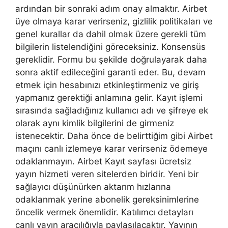
ardından bir sonraki adım onay almaktır. Airbet
üye olmaya karar verirseniz, gizlilik politikaları ve
genel kurallar da dahil olmak üzere gerekli tüm
bilgilerin listelendiğini göreceksiniz. Konsensüs
gereklidir. Formu bu şekilde doğrulayarak daha
sonra aktif edileceğini garanti eder. Bu, devam
etmek için hesabınızı etkinleştirmeniz ve giriş
yapmanız gerektiği anlamına gelir. Kayıt işlemi
sırasında sağladığınız kullanıcı adı ve şifreye ek
olarak aynı kimlik bilgilerini de girmeniz
istenecektir. Daha önce de belirttiğim gibi Airbet
maçını canlı izlemeye karar verirseniz ödemeye
odaklanmayın. Airbet Kayıt sayfası ücretsiz
yayın hizmeti veren sitelerden biridir. Yeni bir
sağlayıcı düşünürken aktarım hızlarına
odaklanmak yerine abonelik gereksinimlerine
öncelik vermek önemlidir. Katılımcı detayları
canlı yayın aracılığıyla paylaşılacaktır. Yayının