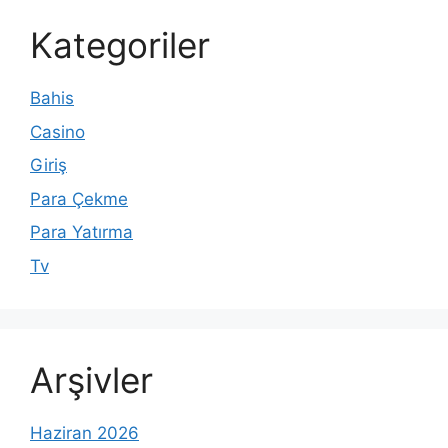
Kategoriler
Bahis
Casino
Giriş
Para Çekme
Para Yatırma
Tv
Arşivler
Haziran 2026