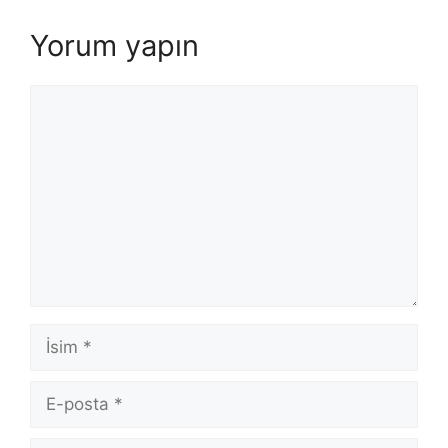
Yorum yapın
Yorum
İsim
E-
posta