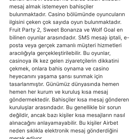
mesaj almak istemeyen bahisçiler
bulunmaktadır. Casino bölümünde oyuncuların
ilgisini çeken çok sayıda oyun bulunmaktadır.
Fruit Party 2, Sweet Bonanza ve Wolf Goal en
bilinen oyunlar arasındadır. SMS mesajı iptali, e-
posta veya gerçek zamanlı müşteri hizmetleri
aracılığıyla gerçekleştirilebilir. Bu oyunlar,
casinoya ilk kez gelen ziyaretçilerin dikkatini
çekmek, onlara bahis oynama ve casino
heyecanını yaşama şansı sunmak için
tasarlanmıştır. Günümüz dünyasında hemen
hemen her kurum ve kuruluş kısa mesaj
göndermektedir. Bahisçiler kısa mesaj gönderen
kuruluşlar arasındadır. Bu genellikle bir sorun
değildir, ancak bazı kişiler kısa mesajların nasıl
alınacağını anlayamayabilir. Bu kişiler Airbet
neden sıklıkla elektronik mesaj gönderdiğini
merak ediyor.