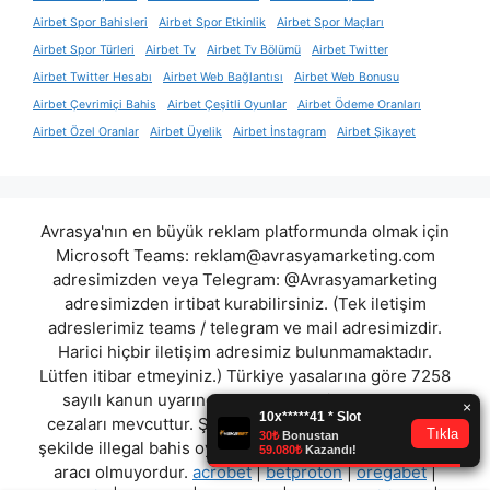
Airbet Spor Bahisleri
Airbet Spor Etkinlik
Airbet Spor Maçları
Airbet Spor Türleri
Airbet Tv
Airbet Tv Bölümü
Airbet Twitter
Airbet Twitter Hesabı
Airbet Web Bağlantısı
Airbet Web Bonusu
Airbet Çevrimiçi Bahis
Airbet Çeşitli Oyunlar
Airbet Ödeme Oranları
Airbet Özel Oranlar
Airbet Üyelik
Airbet İnstagram
Airbet Şikayet
Avrasya'nın en büyük reklam platformunda olmak için
Microsoft Teams:
reklam@avrasyamarketing.com
adresimizden veya Telegram: @Avrasyamarketing
adresimizden irtibat kurabilirsiniz. (Tek iletişim
adreslerimiz teams / telegram ve mail adresimizdir.
Harici hiçbir iletişim adresimiz bulunmamaktadır.
Lütfen itibar etmeyiniz.) Türkiye yasalarına göre 7258
sayılı kanun uyarınca yasa dışı bahis oynamanın
cezaları mevcuttur. Şu an bulunduğunuz site hiç bir
şekilde illegal bahis oyunları oynatmıyor ve oynamaya
aracı olmuyordur.
acrobet
|
betproton
|
oregabet
|