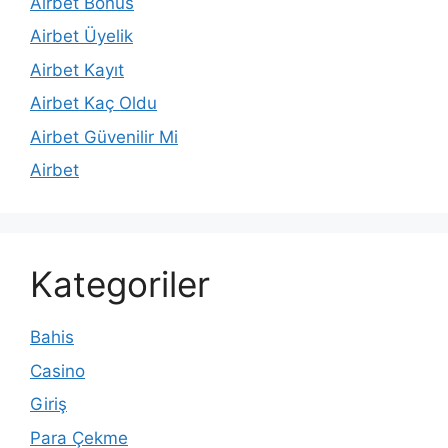
Airbet Bonus
Airbet Üyelik
Airbet Kayıt
Airbet Kaç Oldu
Airbet Güvenilir Mi
Airbet
Kategoriler
Bahis
Casino
Giriş
Para Çekme