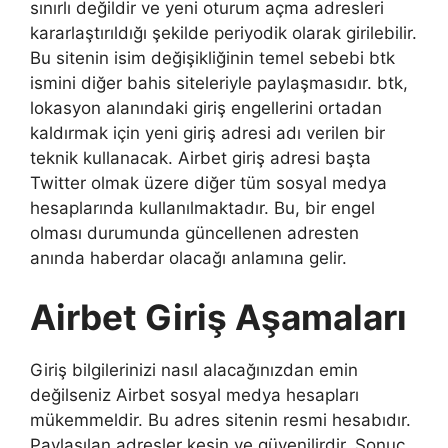
sınırlı değildir ve yeni oturum açma adresleri
kararlaştırıldığı şekilde periyodik olarak girilebilir.
Bu sitenin isim değişikliğinin temel sebebi btk
ismini diğer bahis siteleriyle paylaşmasıdır. btk,
lokasyon alanındaki giriş engellerini ortadan
kaldırmak için yeni giriş adresi adı verilen bir
teknik kullanacak. Airbet giriş adresi başta
Twitter olmak üzere diğer tüm sosyal medya
hesaplarında kullanılmaktadır. Bu, bir engel
olması durumunda güncellenen adresten
anında haberdar olacağı anlamına gelir.
Airbet Giriş Aşamaları
Giriş bilgilerinizi nasıl alacağınızdan emin
değilseniz Airbet sosyal medya hesapları
mükemmeldir. Bu adres sitenin resmi hesabıdır.
Paylaşılan adresler kesin ve güvenilirdir. Sonuç