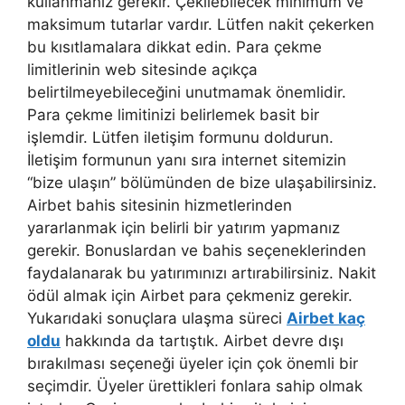
kullanmanız gerekir. Çekilebilecek minimum ve
maksimum tutarlar vardır. Lütfen nakit çekerken
bu kısıtlamalara dikkat edin. Para çekme
limitlerinin web sitesinde açıkça
belirtilmeyebileceğini unutmamak önemlidir.
Para çekme limitinizi belirlemek basit bir
işlemdir. Lütfen iletişim formunu doldurun.
İletişim formunun yanı sıra internet sitemizin
“bize ulaşın” bölümünden de bize ulaşabilirsiniz.
Airbet bahis sitesinin hizmetlerinden
yararlanmak için belirli bir yatırım yapmanız
gerekir. Bonuslardan ve bahis seçeneklerinden
faydalanarak bu yatırımınızı artırabilirsiniz. Nakit
ödül almak için Airbet para çekmeniz gerekir.
Yukarıdaki sonuçlara ulaşma süreci
Airbet kaç
oldu
hakkında da tartıştık. Airbet devre dışı
bırakılması seçeneği üyeler için çok önemli bir
seçimdir. Üyeler ürettikleri fonlara sahip olmak