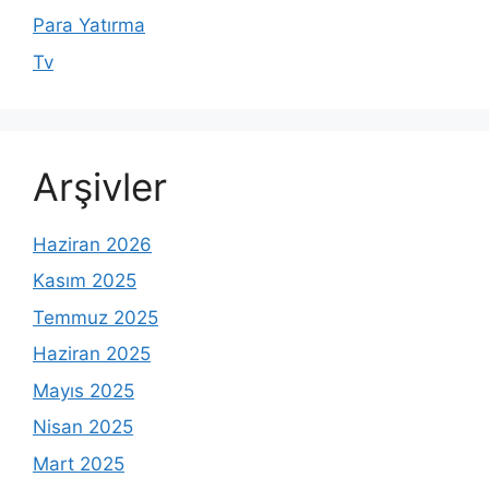
Para Yatırma
Tv
Arşivler
Haziran 2026
Kasım 2025
Temmuz 2025
Haziran 2025
Mayıs 2025
Nisan 2025
Mart 2025