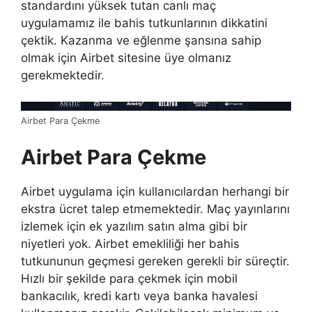
standardını yüksek tutan canlı maç
uygulamamız ile bahis tutkunlarının dikkatini
çektik. Kazanma ve eğlenme şansına sahip
olmak için Airbet sitesine üye olmanız
gerekmektedir.
Airbet Para Çekme
Airbet Para Çekme
Airbet uygulama için kullanıcılardan herhangi bir
ekstra ücret talep etmemektedir. Maç yayınlarını
izlemek için ek yazılım satın alma gibi bir
niyetleri yok. Airbet emekliliği her bahis
tutkununun geçmesi gereken gerekli bir süreçtir.
Hızlı bir şekilde para çekmek için mobil
bankacılık, kredi kartı veya banka havalesi