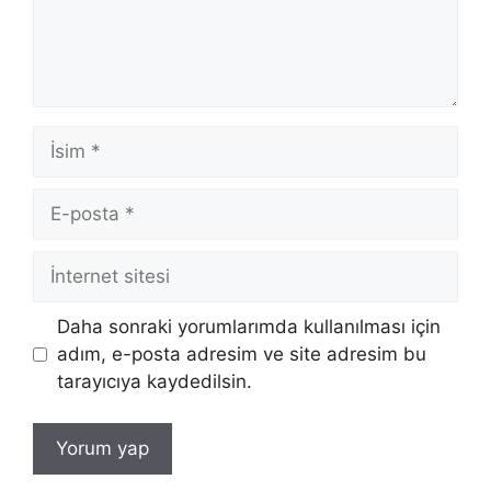
İsim
E-
posta
İnternet
sitesi
Daha sonraki yorumlarımda kullanılması için
adım, e-posta adresim ve site adresim bu
tarayıcıya kaydedilsin.