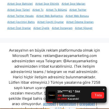
Airbet Spor Bahisleri
Airbet Spor Etkinlik
Airbet Spor Maçları
Airbet Spor Türleri
Airbet Tv
Airbet Tv Bölümü
Airbet Twitter
Airbet Twitter Hesabı
Airbet Web Bağlantısı
Airbet Web Bonusu
Airbet Çevrimiçi Bahis
Airbet Çeşitli Oyunlar
Airbet Ödeme Oranları
Airbet Özel Oranlar
Airbet Üyelik
Airbet İnstagram
Airbet Şikayet
Avrasya'nın en büyük reklam platformunda olmak için
Microsoft Teams:
reklam@avrasyamarketing.com
adresimizden veya Telegram: @Avrasyamarketing
adresimizden irtibat kurabilirsiniz. (Tek iletişim
adreslerimiz teams / telegram ve mail adresimizdir.
Harici hiçbir iletişim adresimiz bulunmamaktadır.
Lütfen itibar etmeyiniz.) Türkiye yasalarına göre 7258
sayılı kanun uyarınca yasa dışı bahis oynamanın
cezaları mevcuttur. Şu an bulunduğunuz site hiç bir
şekilde illegal bahis oyunları oynatmıyor ve oynamaya
aracı olmuyordur.
acrobet
|
betproton
|
oregabet
|