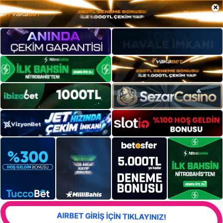
×
AIRBET GİRİŞ İÇİN TIKLAYINIZ!