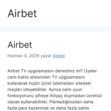
Airbet
Airbet
Haziran 4, 2026
yazar
Airbet
Airbet TV uygulamasını denediniz mi? Üyeler
canlı bahis sitesinden TV uygulamasını
kullanarak hiçbir ücret ödemeden sitedeki
maçları izleyebilirler. Ayrıca canlı oyun
fonksiyonunu şifreye ihtiyaç duymadan ücretsiz
olarak kullanabilirler. Planladığınızdan daha
fazla para kazanmak ve daha fazla bahis