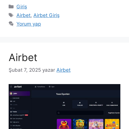
Kategoriler
Giriş
Etiketler
Airbet
,
Airbet Giriş
Yorum yap
Airbet
Şubat 7, 2025
yazar
Airbet