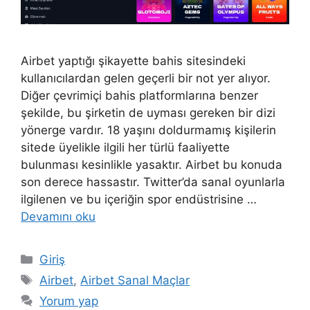
Airbet yaptığı şikayette bahis sitesindeki
kullanıcılardan gelen geçerli bir not yer alıyor.
Diğer çevrimiçi bahis platformlarına benzer
şekilde, bu şirketin de uyması gereken bir dizi
yönerge vardır. 18 yaşını doldurmamış kişilerin
sitede üyelikle ilgili her türlü faaliyette
bulunması kesinlikle yasaktır. Airbet bu konuda
son derece hassastır. Twitter’da sanal oyunlarla
ilgilenen ve bu içeriğin spor endüstrisine …
Devamını oku
Kategoriler
Giriş
Etiketler
Airbet
,
Airbet Sanal Maçlar
Yorum yap