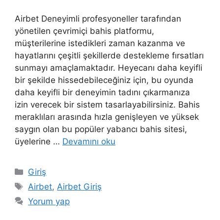
Airbet Deneyimli profesyoneller tarafından
yönetilen çevrimiçi bahis platformu,
müşterilerine istedikleri zaman kazanma ve
hayatlarını çeşitli şekillerde destekleme fırsatları
sunmayı amaçlamaktadır. Heyecanı daha keyifli
bir şekilde hissedebileceğiniz için, bu oyunda
daha keyifli bir deneyimin tadını çıkarmanıza
izin verecek bir sistem tasarlayabilirsiniz. Bahis
meraklıları arasında hızla genişleyen ve yüksek
saygın olan bu popüler yabancı bahis sitesi,
üyelerine …
Devamını oku
Kategoriler
Giriş
Etiketler
Airbet
,
Airbet Giriş
Yorum yap