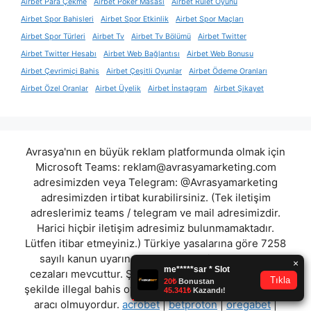
Airbet Para Çekme
Airbet Poker Masası
Airbet Rulet Oyunu
Airbet Spor Bahisleri
Airbet Spor Etkinlik
Airbet Spor Maçları
Airbet Spor Türleri
Airbet Tv
Airbet Tv Bölümü
Airbet Twitter
Airbet Twitter Hesabı
Airbet Web Bağlantısı
Airbet Web Bonusu
Airbet Çevrimiçi Bahis
Airbet Çeşitli Oyunlar
Airbet Ödeme Oranları
Airbet Özel Oranlar
Airbet Üyelik
Airbet İnstagram
Airbet Şikayet
Avrasya'nın en büyük reklam platformunda olmak için
Microsoft Teams:
reklam@avrasyamarketing.com
adresimizden veya Telegram: @Avrasyamarketing
adresimizden irtibat kurabilirsiniz. (Tek iletişim
adreslerimiz teams / telegram ve mail adresimizdir.
Harici hiçbir iletişim adresimiz bulunmamaktadır.
Lütfen itibar etmeyiniz.) Türkiye yasalarına göre 7258
sayılı kanun uyarınca yasa dışı bahis oynamanın
cezaları mevcuttur. Şu an bulunduğunuz site hiç bir
şekilde illegal bahis oyunları oynatmıyor ve oynamaya
aracı olmuyordur.
acrobet
|
betproton
|
oregabet
|