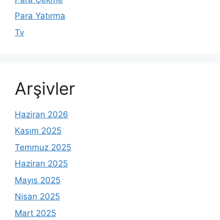
Para Yatırma
Tv
Arşivler
Haziran 2026
Kasım 2025
Temmuz 2025
Haziran 2025
Mayıs 2025
Nisan 2025
Mart 2025