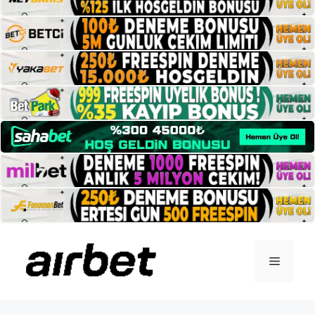
İçeriğe
atla
Menü