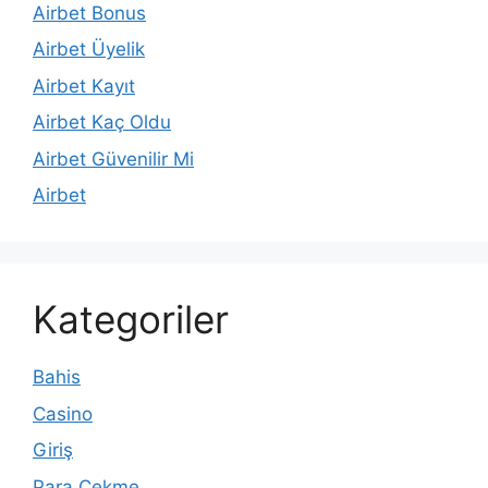
Airbet Bonus
Airbet Üyelik
Airbet Kayıt
Airbet Kaç Oldu
Airbet Güvenilir Mi
Airbet
Kategoriler
Bahis
Casino
Giriş
Para Çekme