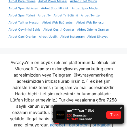
Airbet Para Çekme
Airbet Poker Masası
Airbet Rulet Oyunu
Airbet Spor Bahisleri
Airbet Spor Etkinlik
Airbet Spor Maçları
Airbet Spor Türleri
Airbet Tv
Airbet Tv Bölümü
Airbet Twitter
Airbet Twitter Hesabı
Airbet Web Bağlantısı
Airbet Web Bonusu
Airbet Çevrimiçi Bahis
Airbet Çeşitli Oyunlar
Airbet Ödeme Oranları
Airbet Özel Oranlar
Airbet Üyelik
Airbet İnstagram
Airbet Şikayet
Avrasya'nın en büyük reklam platformunda olmak için
Microsoft Teams:
reklam@avrasyamarketing.com
adresimizden veya Telegram: @Avrasyamarketing
adresimizden irtibat kurabilirsiniz. (Tek iletişim
adreslerimiz teams / telegram ve mail adresimizdir.
Harici hiçbir iletişim adresimiz bulunmamaktadır.
Lütfen itibar etmeyiniz.) Türkiye yasalarına göre 7258
sayılı kanun uyarınca yasa dışı bahis oynamanın
cezaları mevcuttur. Şu an bulunduğunuz site hiç bir
şekilde illegal bahis oyunları oynatmıyor ve oynamaya
aracı olmuyordur.
acrobet
|
betproton
|
oregabet
|