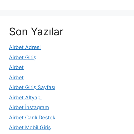
Son Yazılar
Airbet Adresi
Airbet Giriş
Airbet
Airbet
Airbet Giriş Sayfası
Airbet Altyapı
Airbet İnstagram
Airbet Canlı Destek
Airbet Mobil Giriş