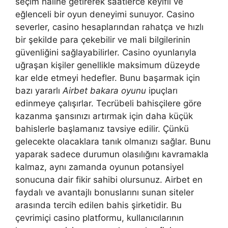
seçim haline getirerek saatlerce keyifli ve
eğlenceli bir oyun deneyimi sunuyor. Casino
severler, casino hesaplarından rahatça ve hızlı
bir şekilde para çekebilir ve mali bilgilerinin
güvenliğini sağlayabilirler. Casino oyunlarıyla
uğraşan kişiler genellikle maksimum düzeyde
kar elde etmeyi hedefler. Bunu başarmak için
bazı yararlı
Airbet bakara oyunu
ipuçları
edinmeye çalışırlar. Tecrübeli bahisçilere göre
kazanma şansınızı artırmak için daha küçük
bahislerle başlamanız tavsiye edilir. Çünkü
gelecekte olacaklara tanık olmanızı sağlar. Bunu
yaparak sadece durumun olasılığını kavramakla
kalmaz, aynı zamanda oyunun potansiyel
sonucuna dair fikir sahibi olursunuz. Airbet en
faydalı ve avantajlı bonuslarını sunan siteler
arasında tercih edilen bahis şirketidir. Bu
çevrimiçi casino platformu, kullanıcılarının