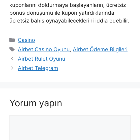
kuponlarını doldurmaya başlayanların, ücretsiz
bonus dönüşümü ile kupon yatırdıklarında
ücretsiz bahis oynayabileceklerini iddia edebilir.
Kategoriler
Casino
Etiketler
Airbet Casino Oyunu
,
Airbet Ödeme Bilgileri
Airbet Rulet Oyunu
Airbet Telegram
Yorum yapın
Yorum