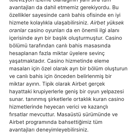
avantajları da dahil etmemiz gerekiyordu. Bu
özellikler sayesinde canlı bahis ofisinde en iyi
hizmete kolaylıkla ulaşabilirsiniz.
Airbet yüksek
oranlar
casino oyunları da en önemli ilgi alanı
içerisinde ayrı bir başlık oluşturmuştur. Casino
bölümü tarafından canlı bahis masasında
hesaplanan fazla miktar üyelere sevinç
yaşatmaktadır. Casino hizmetinde eleme
masaları için özel olarak ayrı bir bölüm oluşturun
ve canlı bahis için önceden belirlenmiş bir
miktar ayırın. Tipik olarak Airbet gerçek
hayattaki krupiyerlerle geniş bir oyun yelpazesi
sunar. tanınmış şirketlerle ortaklık kuran casino
hizmetlerinde heyecan verici ve kazançlı
fırsatlar mevcuttur. Masaüstü sürümünde ve
Airbet programında bahsettiğimiz tüm
avantajları deneyimleyebilirsiniz.