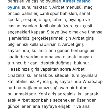
bahisleri ve casino oyunları
Airbet casino
oyunu
sunulmaktadır. Airbet menüsü, maç
öncesi bahisler, canlı spor bahisleri, sanal
sporlar, e-spor, bingo, tahmin, piyango ve
casino oyunları dahil olmak üzere çok çeşitli
seçenekleri kapsar. Siteye üye olmak ve finansal
işlemlerinizi gerçekleştirmek için Airbet giriş
bilgilerinizi kullanabilirsiniz. Airbet giriş
sayfasında, kullanıcıların günün herhangi bir
saatinde yardım aramasına olanak tanıyan
turuncu bir canlı destek düğmesi bulunur.
Hesabınıza giriş yaptıktan sonra Airbet
cihazınızı kullanarak bu sitedeki tüm oyunlara
katılabilirsiniz. Ayrıca giriş sayfasında Whatsapp
hattına bağlanmanızı sağlayan bir buton
bulunmaktadır. Yeni giriş adresinizi kullanarak
artık Airbet spor bahis seçenekleri üzerinden
güncellenen ana sayfaya erişebilir ve ana