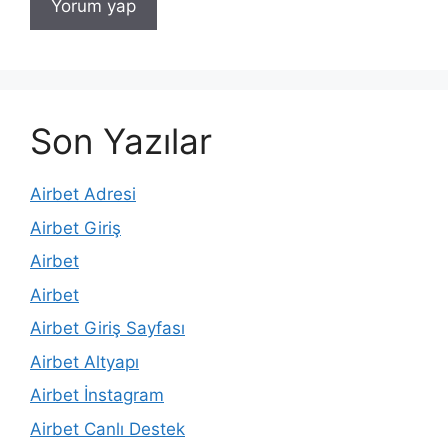
Son Yazılar
Airbet Adresi
Airbet Giriş
Airbet
Airbet
Airbet Giriş Sayfası
Airbet Altyapı
Airbet İnstagram
Airbet Canlı Destek