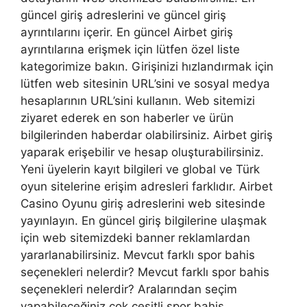
güncel giriş adreslerini ve güncel giriş
ayrıntılarını içerir. En güncel Airbet giriş
ayrıntılarına erişmek için lütfen özel liste
kategorimize bakın. Girişinizi hızlandırmak için
lütfen web sitesinin URL’sini ve sosyal medya
hesaplarının URL’sini kullanın. Web sitemizi
ziyaret ederek en son haberler ve ürün
bilgilerinden haberdar olabilirsiniz. Airbet giriş
yaparak erişebilir ve hesap oluşturabilirsiniz.
Yeni üyelerin kayıt bilgileri ve global ve Türk
oyun sitelerine erişim adresleri farklıdır. Airbet
Casino Oyunu giriş adreslerini web sitesinde
yayınlayın. En güncel giriş bilgilerine ulaşmak
için web sitemizdeki banner reklamlardan
yararlanabilirsiniz. Mevcut farklı spor bahis
seçenekleri nelerdir? Mevcut farklı spor bahis
seçenekleri nelerdir? Aralarından seçim
yapabileceğiniz çok çeşitli spor bahis