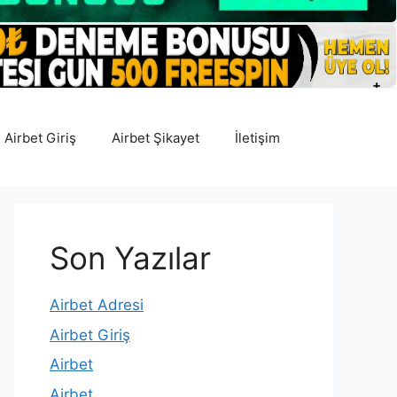
Airbet Giriş
Airbet Şikayet
İletişim
Son Yazılar
Airbet Adresi
Airbet Giriş
Airbet
Airbet