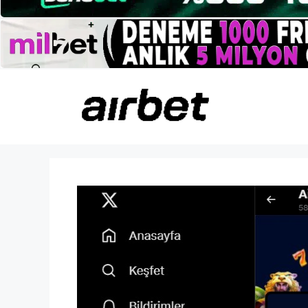
İçeriğe
atla