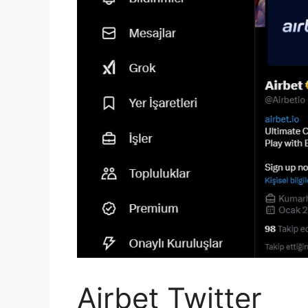
Airbet Twitter