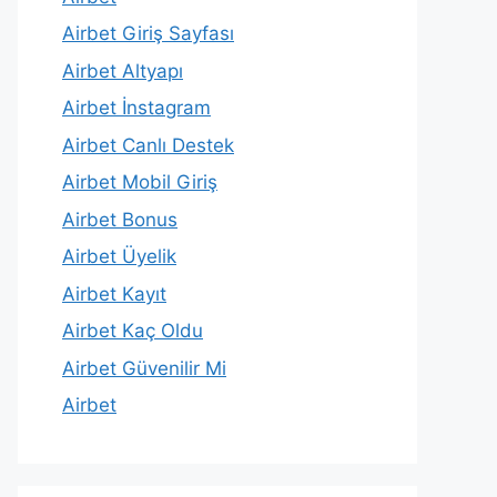
Airbet Giriş Sayfası
Airbet Altyapı
Airbet İnstagram
Airbet Canlı Destek
Airbet Mobil Giriş
Airbet Bonus
Airbet Üyelik
Airbet Kayıt
Airbet Kaç Oldu
Airbet Güvenilir Mi
Airbet