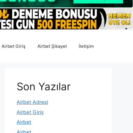
Airbet Giriş
Airbet Şikayet
İletişim
Son Yazılar
Airbet Adresi
Airbet Giriş
Airbet
Airbet