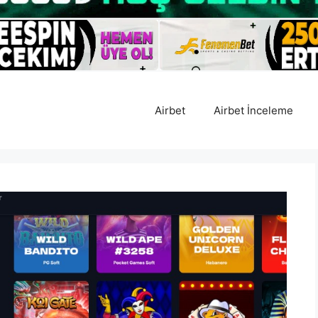
Airbet
Airbet İnceleme